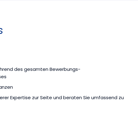
s
ährend des gesamten Bewerbungs-
ses
kanzen
erer Expertise zur Seite und beraten Sie umfassend zu