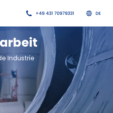
+49 431 70979331
DE
tarbeit
e Industrie