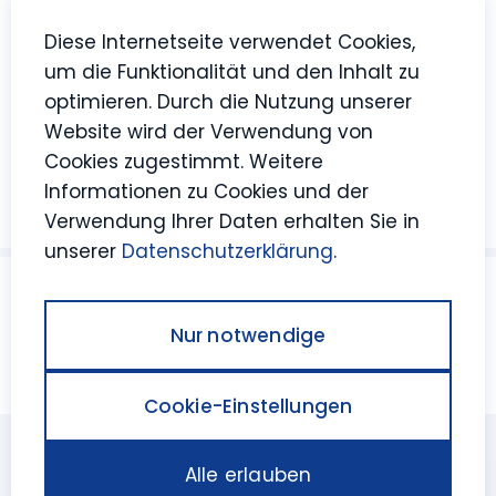
Baltic Jobs
Diese Internetseite verwendet Cookies,
um die Funktionalität und den Inhalt zu
Über uns
optimieren. Durch die Nutzung unserer
Karriere bei Baltic Jobs
Website wird der Verwendung von
Downloads
Cookies zugestimmt. Weitere
Kontakt & Anfahrt
Informationen zu Cookies und der
Bewertungen
Verwendung Ihrer Daten erhalten Sie in
unserer
Datenschutzerklärung
.
© 2026 Schmoock Design
Nur notwendige
Impressum
Datenschutz
AGB
Whistleblowing
Cookies
Barrierefreiheit
Cookie-Einstellungen
Alle erlauben